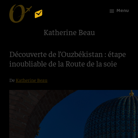
Passer
Menu
au
contenu
World-
le
Katherine Beau
principal
4U
sur-
mesure
Découverte de l’Ouzbékistan : étape
du
inoubliable de la Route de la soie
voyage
De
Katherine Beau