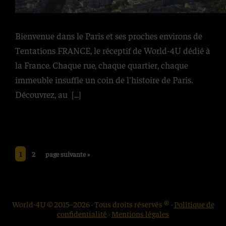
Bienvenue dans le Paris et ses proches environs de
Tentations FRANCE, le réceptif de World-4U dédié à
la France. Chaque rue, chaque quartier, chaque
immeuble insuffle un coin de l'histoire de Paris.
Découvrez, au
[...]
Go
Go
Aller
1
2
page suivante »
to
to
à
page
page
la
World-4U © 2015–2026 · Tous droits réservés ® ·
Politique de
confidentialité
·
Mentions légales