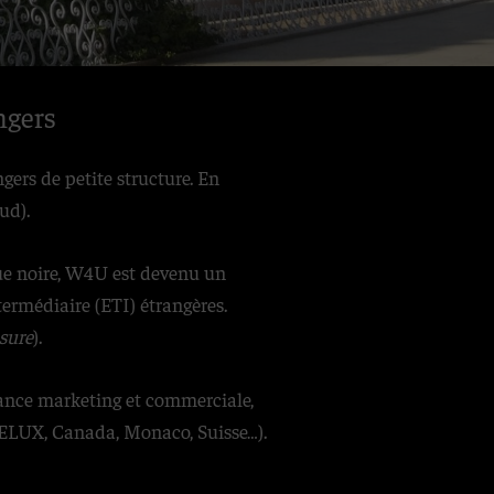
ngers
ers de petite structure. En
ud).
que noire, W4U est devenu un
termédiaire (ETI) étrangères.
sure
).
stance marketing et commerciale,
NELUX, Canada, Monaco, Suisse…).