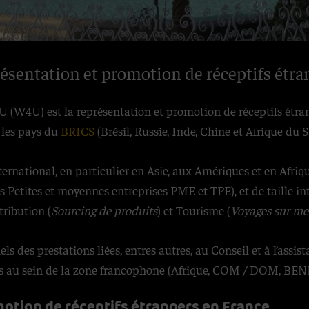
ésentation et promotion de réceptifs étra
 (W4U) est la représentation et promotion de réceptifs étrang
s les pays du
BRICS
(Brésil, Russie, Inde, Chine et Afrique du S
ternational, en particulier en Asie, aux Amériques et en Afri
s Petites et moyennes entreprises PME et TPE), et de taille in
tribution (
Sourcing de produits
) et Tourisme (
Voyages sur me
s des prestations liées, entres autres, au Conseil et à l’assi
ts au sein de la zone francophone (Afrique, COM / DOM, BE
otion de réceptifs étrangers en France