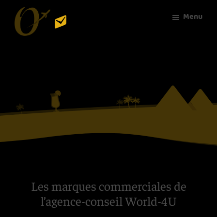
Passer
Menu
au
contenu
World-
le
principal
4U
sur-
mesure
du
voyage
Les marques commerciales de
l’agence-conseil World-4U