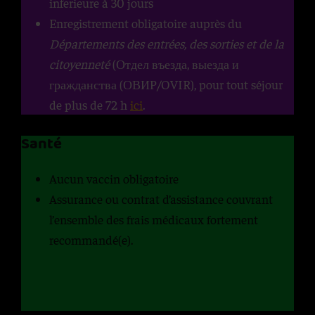
inferieure à 30 jours
Enregistrement obligatoire auprès du
Départements des entrées, des sorties et de la
citoyenneté
(Отдел въезда, выезда и
гражданства (ОВИР/OVIR), pour tout séjour
de plus de 72 h
ici
.
Santé
Aucun vaccin obligatoire
Assurance ou contrat d’assistance couvrant
l’ensemble des frais médicaux fortement
recommandé(e).