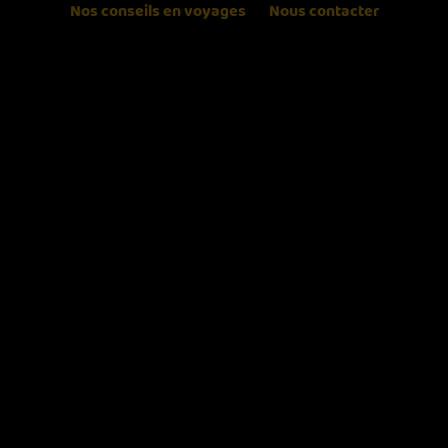
Nos conseils en voyages
Nous contacter
Carnaval Experience
». Un puissant vecteur de
transformation sociale, qui, finalement, vous
permettra de découvrir l’arrière du décor de l’univers
carnavalesque. De la création du spectacle lui-
même, en passant par, pour terminer, l’introduction
de la samba au Brésil, à la naissance du carnaval de
Rio.