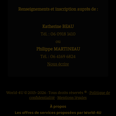
Renseignements et inscription auprès de :
Katherine BEAU
Parc aux oiseaux, Iguaçu
Tél. : 06 0918 1410
Spécial Brésil solidaire autour de Rio
ou
de Janeiro
Philippe MARTINEAU
Tél. : 06 4169 6824
World-4U vous convie, ensuite, à venir rencontrer un
Nous écrire
établissement de la banlieue de Rio de Janeiro
faisant office, à la fois, d’école de samba pour les
enfants et d’ONG. Son objectif ? La promotion de
l’inclusion sociale et de l’éducation à travers l’art, la
World-4U © 2015–2026 · Tous droits réservés ® ·
Politique de
culture et le carnaval.
confidentialité
·
Mentions légales
À propos
Venez, en outre, participez au projet touristique «
Les offres de services proposées par World-4U