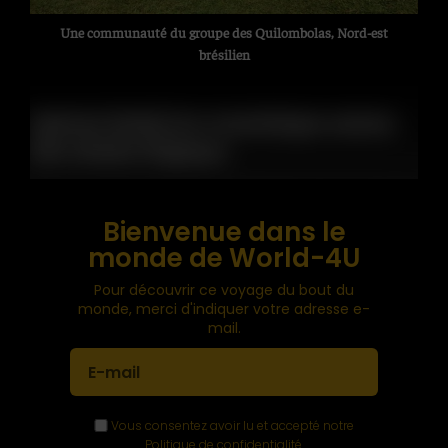
Une communauté du groupe des Quilombolas, Nord-est
brésilien
Spécial Brésil éco-touristique autour
des chutes d’Iguaçu
Partez, en premier lieu, randonner sur un sentier
Bienvenue dans le
pavé. Il vous permettra de découvrir un sanctuaire
monde de World-4U
ornithologique abritant près de 200 espèces
d’oiseaux différentes sur 20 hectares. Situé proche
Pour découvrir ce voyage du bout du
monde, merci d'indiquer votre adresse e-
du
Parc national de l’Iguaçu
, il fait, par ailleurs, face
mail.
à son pendant argentin, le
Parc national d’Iguazu
.
Il est vrai que ce vivier aux oiseaux, devenu en 2017,
de plus, Centre de conservation intégré pour les
Vous consentez avoir lu et accepté notre
Politique de confidentialité
.