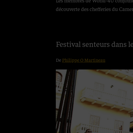
Les membres de World-4U conjointem
découverte des chefferies du Camer
Festival senteurs dans l
De
Philippe O Martineau