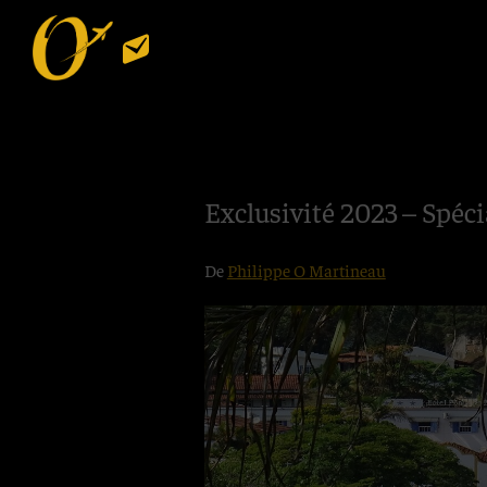
Passer
Passer
à
au
la
contenu
World-
le
navigation
principal
4U
sur-
principale
mesure
du
Exclusivité 2023 – Spéci
voyage
De
Philippe O Martineau