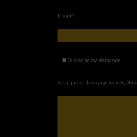
pittoresques, quasiment
E-mail*
inhabituels de la Kirg
coupler le souffle. Des
des sites couverts de 
VIIe siècle avt. J.-C., 
perchées à une altitud
ville d’origine Qarakh
Je précise ma demande
bien d’autres curiosités 
Des cours de cuisine tr
Votre projet de voyage (envies, étapes
Les frais d’entrée aux
musées
Les services d’un guid
climatisé.
*
* Option possible du 29/08/2021 au 