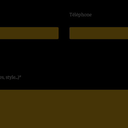
 vierges, et très
hizie. Un panorama à
Téléphone
 gorges impressionnantes,
pétroglyphes datant du
des sources d’eau chaude
e de près de 2400 m, une
anide (turco-mongole) et
!
aditionnelle kirghize
, style...)*
 principaux monuments et
e francophone, en véhicule
11/09/2021