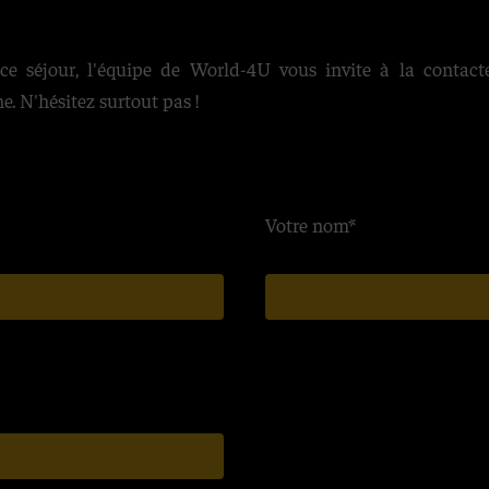
ce séjour, l'équipe de World-4U vous invite à la contacte
. N'hésitez surtout pas !
Yourtes au bord du lac d’Issyk-Koul
Votre nom*
 international et
 inclus
mplète en hôtel 3* de
te, sous tente ou yourte,
d’observer les paysages