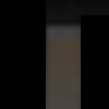
Pays très adapté aux séjours éco-
Europe, des édelweiss et des iris. 
Dont se délectent, entre autres, les