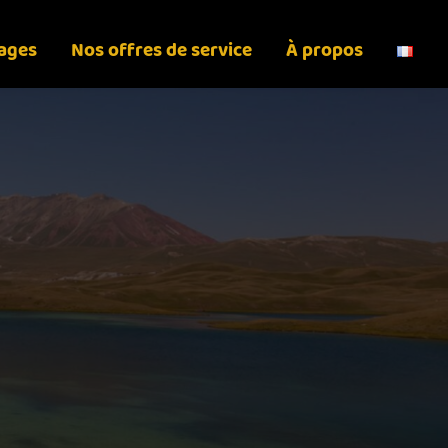
yages
Nos offres de service
À propos