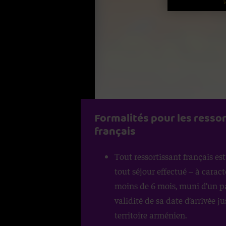
V
Formalités pour les resso
français
Randonnées thermales à tr
Tout ressortissant français es
tout séjour effectué – à caract
Les monts
Tian Shan
et du
Pamir c
moins de 6 mois, muni d’un p
la Chine au Sud-est ; la seconde r
validité de sa date d’arrivée j
protégées des regards indiscrets pa
territoire arménien.