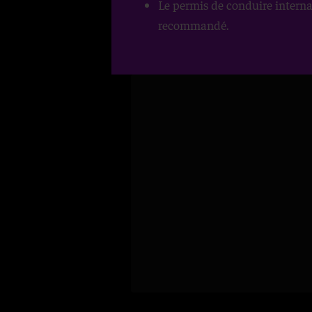
Le permis de conduire interna
Un voyage insolite du 01
recommandé.