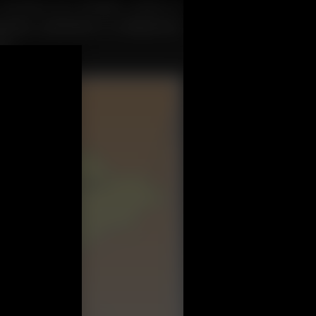
 y trouverez par exemple, comme en
gousier, marjolaine ou millepertuis.
ie.