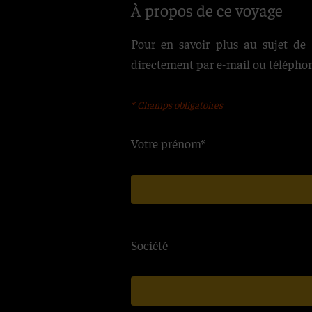
À propos de ce voyage
Pour en savoir plus au sujet de 
directement par e-mail ou téléphone
*
Champs obligatoires
Votre prénom*
Tarif par personne, vol
assurance multirisques
Société
12 nuits en pension co
caractère, chambre d’hô
selon les étapes
Un circuit permettant 