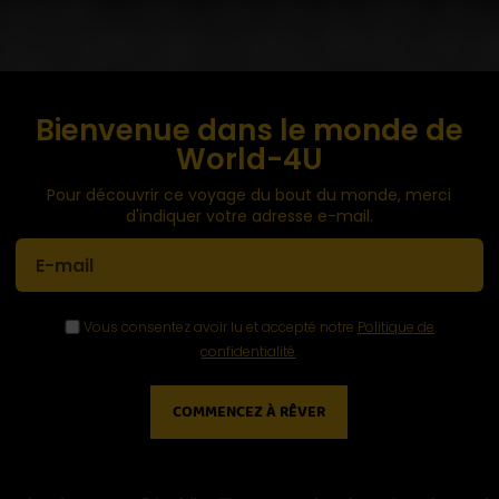
responsables, sa faune et flore, riche, vous raviront. Vous
Ainsi que plusieurs espèce de plantes médicinales, telles ar
 argalis, sorte de mouflons, les marmottes et les oiseaux de pro
Bienvenue dans le monde de
World-4U
Pour découvrir ce voyage du bout du monde, merci
d'indiquer votre adresse e-mail.
Vous consentez avoir lu et accepté notre
Politique de
confidentialité
.