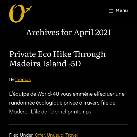
Skip
Menu
to
main
World-
Tailor-
Archives for April 2021
content
4U
made
en
travels
Private Eco Hike Through
Madeira Island -5D
By
thomas
L’équipe de World-4U vous emmène effectuer une
randonnée écologique privée à travers l’île de
Madère. L’île de l’éternel printemps
Filed Under:
Offer
,
Unusual Travel