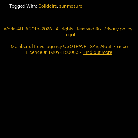
Tagged With:
Solidaire
,
sur-mesure
World-4U © 2015–2026 · All rights Reserved ® ·
Privacy policy
·
Legal
Member of travel agency UGOTRAVEL SAS, Atout France
Licence # IM094180003 -
Find out more